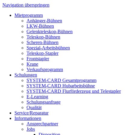
Navigation überspringen
Mietprogramm
Anhänger-Bühnen
LKW-Bühnen
Gelenkteleskop-Bühnen
Teleskop-Bühnen
Scheren-Bühnen
Spezial-Arbeitsbühnen
Teleskop-Stapler
Frontstapler
Krane
Verkaufsprogramm
Schulungen
SYSTEM-CARD Gesamtprogramm
SYSTEM-CARD Hubarbeitsbühne
SYSTEM-CARD Flurförderzeug und Telestapler
E-Learning
Schulungsanfrage
Qualität
Service/Reparatur
Informationen
Ansprechpartner
Jobs
Disposition