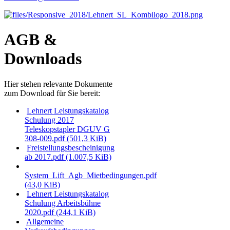
AGB &
Downloads
Hier stehen relevante Dokumente
zum Download für Sie bereit:
Lehnert Leistungskatalog
Schulung 2017
Teleskopstapler DGUV G
308-009.pdf
(501,3 KiB)
Freistellungsbescheinigung
ab 2017.pdf
(1.007,5 KiB)
System_Lift_Agb_Mietbedingungen.pdf
(43,0 KiB)
Lehnert Leistungskatalog
Schulung Arbeitsbühne
2020.pdf
(244,1 KiB)
Allgemeine