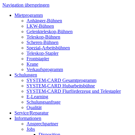
Navigation überspringen
Mietprogramm
Anhänger-Bühnen
LKW-Bühnen
Gelenkteleskop-Bühnen
Teleskop-Bühnen
Scheren-Bühnen
Spezial-Arbeitsbühnen
Teleskop-Stapler
Frontstapler
Krane
Verkaufsprogramm
Schulungen
SYSTEM-CARD Gesamtprogramm
SYSTEM-CARD Hubarbeitsbühne
SYSTEM-CARD Flurförderzeug und Telestapler
E-Learning
Schulungsanfrage
Qualität
Service/Reparatur
Informationen
Ansprechpartner
Jobs
Disposition