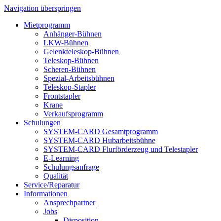
Navigation überspringen
Mietprogramm
Anhänger-Bühnen
LKW-Bühnen
Gelenkteleskop-Bühnen
Teleskop-Bühnen
Scheren-Bühnen
Spezial-Arbeitsbühnen
Teleskop-Stapler
Frontstapler
Krane
Verkaufsprogramm
Schulungen
SYSTEM-CARD Gesamtprogramm
SYSTEM-CARD Hubarbeitsbühne
SYSTEM-CARD Flurförderzeug und Telestapler
E-Learning
Schulungsanfrage
Qualität
Service/Reparatur
Informationen
Ansprechpartner
Jobs
Disposition