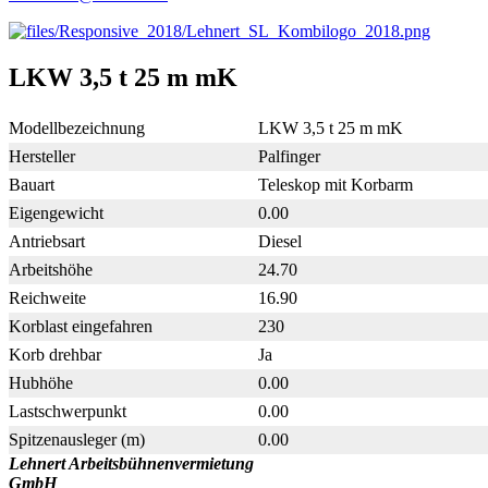
LKW 3,5 t 25 m mK
Modellbezeichnung
LKW 3,5 t 25 m mK
Hersteller
Palfinger
Bauart
Teleskop mit Korbarm
Eigengewicht
0.00
Antriebsart
Diesel
Arbeitshöhe
24.70
Reichweite
16.90
Korblast eingefahren
230
Korb drehbar
Ja
Hubhöhe
0.00
Lastschwerpunkt
0.00
Spitzenausleger (m)
0.00
Lehnert Arbeitsbühnenvermietung
GmbH