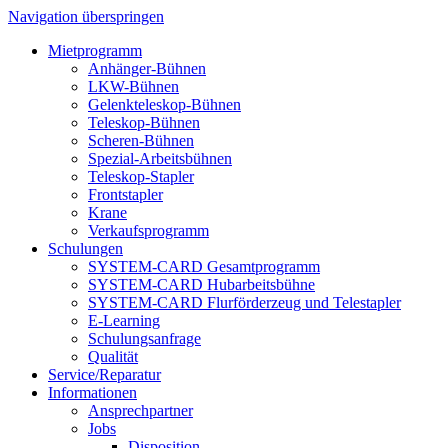
Navigation überspringen
Mietprogramm
Anhänger-Bühnen
LKW-Bühnen
Gelenkteleskop-Bühnen
Teleskop-Bühnen
Scheren-Bühnen
Spezial-Arbeitsbühnen
Teleskop-Stapler
Frontstapler
Krane
Verkaufsprogramm
Schulungen
SYSTEM-CARD Gesamtprogramm
SYSTEM-CARD Hubarbeitsbühne
SYSTEM-CARD Flurförderzeug und Telestapler
E-Learning
Schulungsanfrage
Qualität
Service/Reparatur
Informationen
Ansprechpartner
Jobs
Disposition